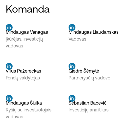
Komanda
Mindaugas Vanagas
Mindaugas Liaudanskas
Įkūrėjas, investicijų
Vadovas
vadovas
Vilius Pažereckas
Giedrė Šėmytė
Fondų valdytojas
Partnerysčių vadovė
Mindaugas Šiuika
Sebastian Bacevič
Ryšių su investuotojais
Investicijų analitikas
vadovas