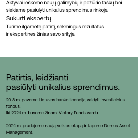
Aktyviai ieškome naujų galimybių ir požiūrio taškų bei
siekiame pasiūlyti unikalius sprendimus rinkoje.
Sukurti ekspertų
Turime ilgametę patirtį, sėkmingus rezultatus
ir ekspertines žinias savo srityje.
Patirtis, leidžianti
pasiūlyti unikalius sprendimus.
2018 m. gavome Lietuvos banko licenciją valdyti investicinius
fondus.
Iki 2024 m. buvome žinomi Victory Funds vardu.
2024 m. pradėjome naują veiklos etapą ir tapome Demus Asset
Management.