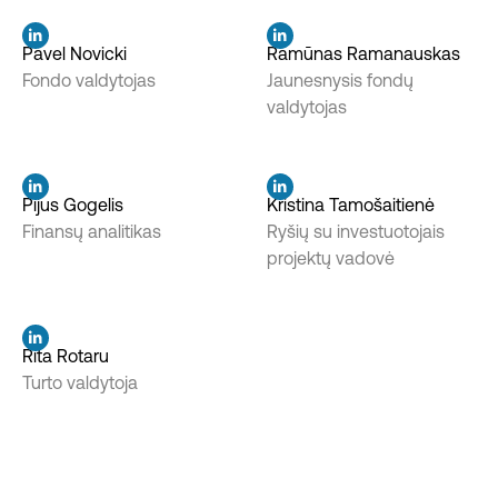
Pavel Novicki
Ramūnas Ramanauskas
Fondo valdytojas
Jaunesnysis fondų
valdytojas
Pijus Gogelis
Kristina Tamošaitienė
Finansų analitikas
Ryšių su investuotojais
projektų vadovė
Rita Rotaru
Turto valdytoja