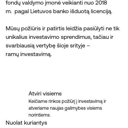
fondų valdymo įmonė veikianti nuo 2018
parodo tik šio subjekto veiklos rezultatus už buvusį laikotarpį. Praeities
rezultatai negarantuoja ateities rezultatų. Jei anksčiau investicijų grąža buvo
m. pagal Lietuvos banko išduotą licenciją.
teigiama, ji nebūtinai bus tokia ir ateityje, investicijų vertė gali ir kilti, ir kristi.
Valdymo įmonė negarantuoja investicijų pelningumo. Daugiau informacijos
pateikiama pageidavus.
Mūsų požiūris ir patirtis leidžia pasiūlyti ne tik
©
2026
Demus. Visos teisės saugomos.
unikalius investavimo sprendimus, tačiau ir
svarbiausią vertybę šioje srityje –
ramų investavimą.
Atviri visiems
Keičiame rinkos požiūrį į investavimą ir
atveriame naujas galimybes visiems
norintiems.
Nuolat kuriantys