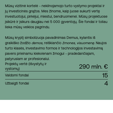
Mūsų vizitinė kortelė - nekilnojamojo turto vystymo projektai ir
jų investicinės grąžos. Mes žinome, kaip juose sukurti vertę
investuotojui, pirkėjui, miestui, bendruomenei. Mūsų projektuose
įsikūrė ir įsikurs daugiau nei 5 000 gyventojų. Šie fondai ir toliau
lieka mūsų veiklos pagrindu.
Mūsų kryptį simbolizuoja pavadinimas Demus, kylantis iš
graikiško žodžio
demos,
reiškiančio
žmones, visuomenę.
Naujos
turto klasės, investavimo formos ir technologijos investavimą
pavers prieinamu kiekvienam žmogui - pradedančiajam,
patyrusiam ar profesionalui.
Projektų vertė (išvystytų ir
290 mln. €
vystomų)
15
Valdomi fondai
4
Užbaigti fondai