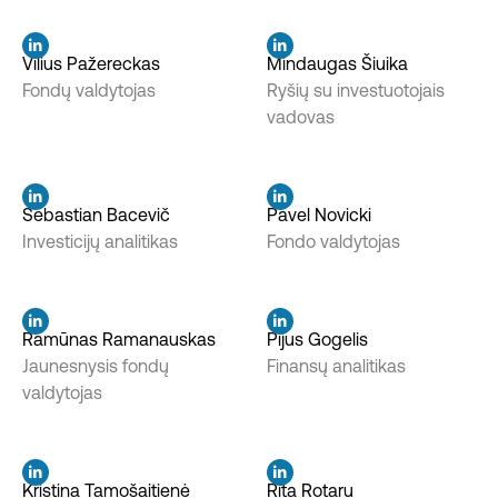
Vilius Pažereckas
Mindaugas Šiuika
Fondų valdytojas
Ryšių su investuotojais
vadovas
Sebastian Bacevič
Pavel Novicki
Investicijų analitikas
Fondo valdytojas
Ramūnas Ramanauskas
Pijus Gogelis
Jaunesnysis fondų
Finansų analitikas
valdytojas
Kristina Tamošaitienė
Rita Rotaru