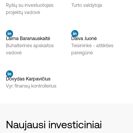
Ryšių su investuotojais
Turto valdytoja
projektų vadovė
Laima Baranauskaitė
Daiva Juonė
Buhalterinės apskaitos
Teisininkė - atitikties
vadovė
pareigūnė
Dovydas Karpavičius
Vyr. finansų kontrolierius
Naujausi investiciniai