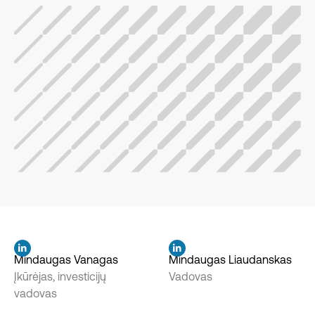
Mūsų profesionalai
Tai ekspertai, turintys tarptautinės patirties,
Mindaugas Vanagas
Mindaugas Liaudanskas
aukščiausio lygio ekonomikos, finansų ir NT
Įkūrėjas, investicijų
Vadovas
išsilavinimą bei gilią rinkos analizės kompetenciją.
vadovas