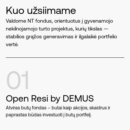
Kuo užsiimame
Valdome NT fondus, orientuotus į gyvenamojo
nekilnojamojo turto projektus, kurių tikslas —
stabilios grąžos generavimas ir ilgalaikė portfelio
vertė.
01
Open Resi by DEMUS
Atviras butų fondas – butai kaip akcijos, skaidrus ir
paprastas būdas investuoti į butų portfelį.