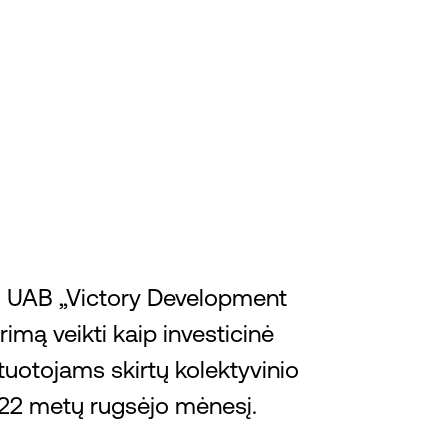
s
B UAB „Victory Development
imą veikti kaip investicinė
uotojams skirtų kolektyvinio
22 metų rugsėjo mėnesį.