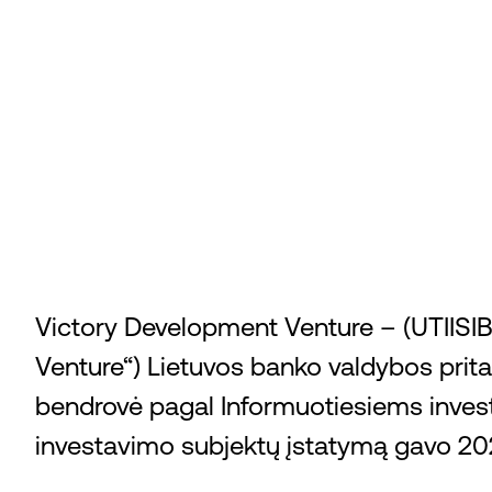
Ežero Takai
Victory Development Venture – (UTIISI
Venture“) Lietuvos banko valdybos pritar
bendrovė pagal Informuotiesiems invest
investavimo subjektų įstatymą gavo 20